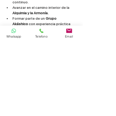
continuo.
Avanzar en el camino interior de la 
Alquimia y la Armonía.
Formar parte de un 
Grupo 
Akáshico
 con experiencia práctica 
desde hace más de 10 años.
Whatsapp
Telefono
Email
Compartir este evento
Instituto ARIMA