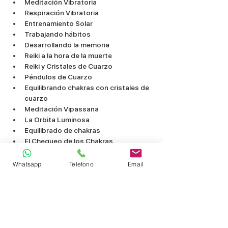
Meditación Vibratoria
Respiración Vibratoria
Entrenamiento Solar
Trabajando hábitos
Desarrollando la memoria
Reiki a la hora de la muerte
Reiki y Cristales de Cuarzo
Péndulos de Cuarzo
Equilibrando chakras con cristales de 
cuarzo
Meditación Vipassana
La Orbita Luminosa
Equilibrado de chakras
El Chequeo de los Chakras
Guía de conocimiento de los chakras
Listado origen emocional de la 
Whatsapp
Telefono
Email
enfermedad
Incluido en el Curso de Reiki 
Nivel 2:
Acceso permanente al Campus 