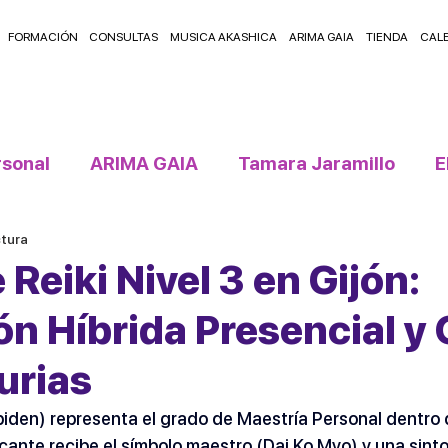
FORMACIÓN
CONSULTAS
MUSICA AKASHICA
ARIMA GAIA
TIENDA
CAL
sonal
ARIMA GAIA
Tamara Jaramillo
E
ctura
Música Akáshica
Reiki
ARIMA
Cons
Reiki Nivel 3 en Gijón:
n Híbrida Presencial y 
urias
inpiden) representa el grado de Maestría Personal dentro 
icante recibe el símbolo maestro (Dai Ko Myo) y una sint