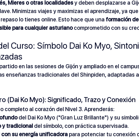
és, Mieres o otras localidades
 y deben desplazarse a Gijó
ave. Minimizas viajes y maximizas el aprendizaje, ya que 
 repaso lo tienes online. Esto hace que una 
formación de 
ible para cualquier asturiano
 comprometido con su crec
del Curso: Símbolo Dai Ko Myo, Sintoni
nzadas
mpartido en las sesiones de Gijón y ampliado en el campus
las enseñanzas tradicionales del Shinpiden, adaptadas a
o (Dai Ko Myo): Significado, Trazo y Conexión
 completo al corazón del Nivel 3. Aprenderás:
rofundo
 del Dai Ko Myo ("Gran Luz Brillante") y su simbol
 y tradicional
 del símbolo, con práctica supervisada.
r con su energía unificadora
 para potenciar tu conexión 