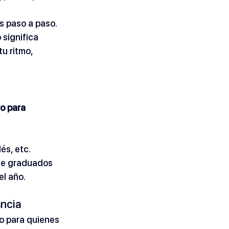
as paso a paso.
 significa 
u ritmo, 
o para 
és, etc.
 de graduados 
el año.
ancia
o para quienes 