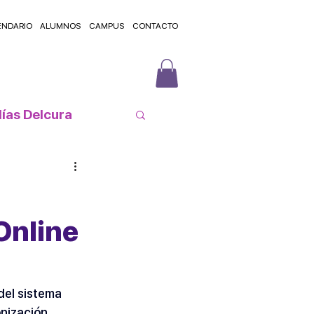
ENDARIO
ALUMNOS
CAMPUS
CONTACTO
lías Delcura
telaciones
Online
del sistema 
onización 