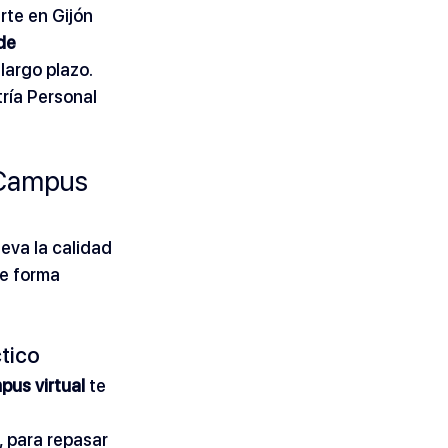
irte en Gijón 
de 
largo plazo. 
ría Personal 
 Campus 
leva la calidad 
de forma 
tico
pus virtual
 te 
 para repasar 