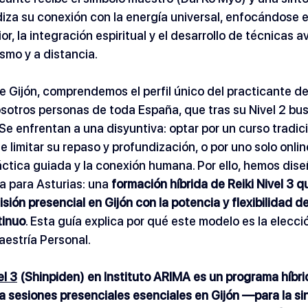
iza su conexión con la energía universal, enfocándose e
or, la integración espiritual y el desarrollo de técnicas 
smo y a distancia. 
e Gijón, comprendemos el perfil único del practicante de 
osotros personas de toda España, que tras su Nivel 2 bu
Se enfrentan a una disyuntiva: optar por un curso tradici
 limitar su repaso y profundización, o por uno solo onli
ráctica guiada y la conexión humana. Por ello, hemos dis
 para Asturias: una 
formación híbrida de Reiki Nivel 3 qu
sión presencial en Gijón con la potencia y flexibilidad 
tinuo
. Esta guía explica por qué este modelo es la elecci
aestría Personal.
el 3
 (Shinpiden) en Instituto ARIMA es un programa híbri
 sesiones presenciales esenciales en Gijón —para la si