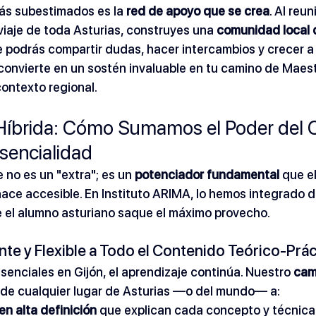
ás subestimados es la 
red de apoyo que se crea
. Al reun
aje de toda Asturias, construyes una 
comunidad local 
e podrás compartir dudas, hacer intercambios y crecer a 
onvierte en un sostén invaluable en tu camino de Maest
contexto regional.
 Híbrida: Cómo Sumamos el Poder del
esencialidad
 no es un "extra"; es un 
potenciador fundamental
 que e
 hace accesible. En Instituto ARIMA, lo hemos integrado 
e el alumno asturiano saque el máximo provecho.
e y Flexible a Todo el Contenido Teórico-Prác
senciales en Gijón, el aprendizaje continúa. Nuestro 
cam
de cualquier lugar de Asturias —o del mundo— a:
n alta definición
 que explican cada concepto y técnica,