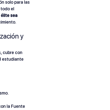
n solo para las 
todo el 
élite sea 
imiento.
zación y 
, cubre con 
l estudiante 
ismo.
con la Fuente 