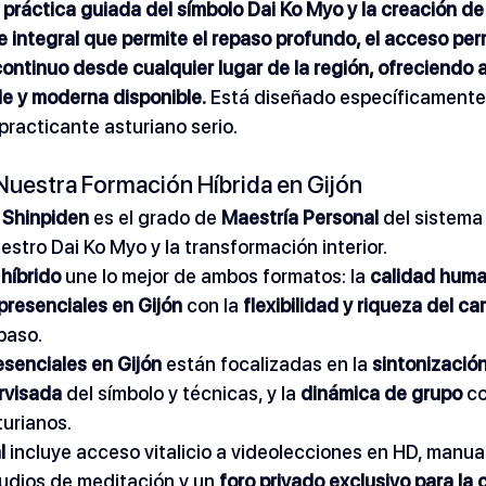
a práctica guiada del símbolo Dai Ko Myo y la creación 
 integral que permite el repaso profundo, el acceso per
continuo desde cualquier lugar de la región, ofreciendo a
le y moderna disponible.
 Está diseñado específicamente p
practicante asturiano serio.
Nuestra Formación Híbrida en Gijón
o Shinpiden
 es el grado de 
Maestría Personal
 del sistema
estro Dai Ko Myo y la transformación interior.
híbrido
 une lo mejor de ambos formatos: la 
calidad huma
presenciales en Gijón
 con la 
flexibilidad y riqueza del c
epaso.
esenciales en Gijón
 están focalizadas en la 
sintonizació
rvisada
 del símbolo y técnicas, y la 
dinámica de grupo
 c
turianos.
l
 incluye acceso vitalicio a videolecciones en HD, manua
udios de meditación y un 
foro privado exclusivo para la