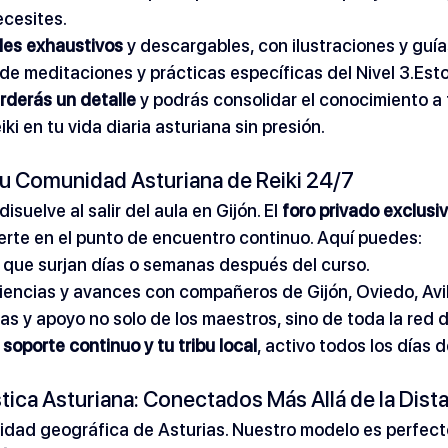
ecesites.
les exhaustivos
 y descargables, con ilustraciones y guí
 de meditaciones y prácticas específicas del Nivel 3.Esto
rderás un detalle
 y podrás consolidar el conocimiento a t
ki en tu vida diaria asturiana sin presión.
 Tu Comunidad Asturiana de Reiki 24/7
suelve al salir del aula en Gijón. El 
foro privado exclusiv
erte en el punto de encuentro continuo. Aquí puedes:
 que surjan días o semanas después del curso.
iencias y avances con compañeros de Gijón, Oviedo, Avil
as y apoyo no solo de los maestros, sino de toda la red
 
soporte continuo y tu tribu local
, activo todos los días d
ística Asturiana: Conectados Más Allá de la Dist
idad geográfica de Asturias. Nuestro modelo es perfect