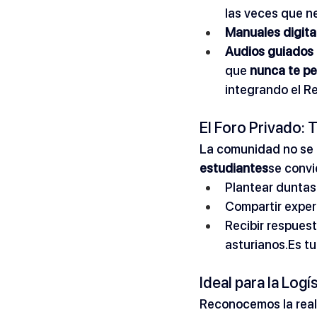
las veces que n
Manuales digita
Audios guiados
que 
nunca te pe
integrando el Rei
El Foro Privado:
La comunidad no se di
estudiantes
se convi
Plantear duntas
Compartir exper
Recibir respuest
asturianos.Es
 tu
Ideal para la Log
Reconocemos la real