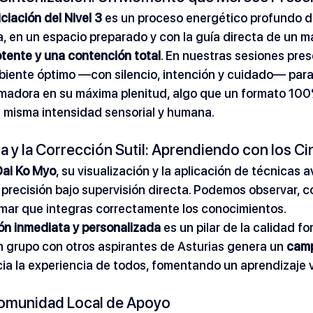
iciación del Nivel 3
 es un proceso energético profundo de
a, en un espacio preparado y con la guía directa de un m
tente y una contención total
. En nuestras sesiones pres
biente óptimo —con silencio, intención y cuidado— para
rmadora en su máxima plenitud, algo que un formato 100
a misma intensidad sensorial y humana.
a y la Corrección Sutil: Aprendiendo con los C
Dai Ko Myo
, su visualización y la aplicación de técnicas 
recisión bajo supervisión directa. Podemos observar, co
mar que integras correctamente los conocimientos. 
ón inmediata y personalizada
 es un pilar de la calidad fo
 grupo con otros aspirantes de Asturias genera un 
camp
ia la experiencia de todos, fomentando un aprendizaje v
Comunidad Local de Apoyo