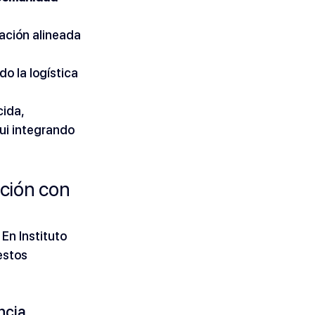
vación alineada 
ndo la logística 
ida, 
ui integrando 
ación con 
En Instituto 
estos 
ncia