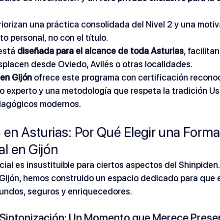
riorizan una práctica consolidada del Nivel 2 y una moti
o personal, no con el título.
está 
diseñada para el alcance de toda Asturias
, facilita
splacen desde Oviedo, Avilés o otras localidades.
en Gijón
 ofrece este programa con certificación reconoc
experto y una metodología que respeta la tradición Us
edagógicos modernos.
 3 en Asturias: Por Qué Elegir una Form
l en Gijón
al es insustituible para ciertos aspectos del Shinpiden. 
Gijón, hemos construido un espacio dedicado para que 
ndos, seguros y enriquecedores.
 Sintonización: Un Momento que Merece Prese