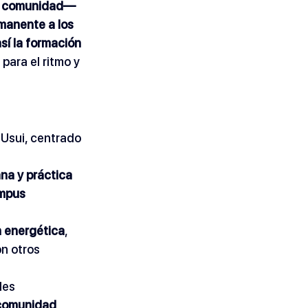
de comunidad— 
manente a los 
sí la formación 
ara el ritmo y 
 Usui, centrado 
na y práctica 
ampus 
n energética
, 
on otros 
les 
 comunidad 