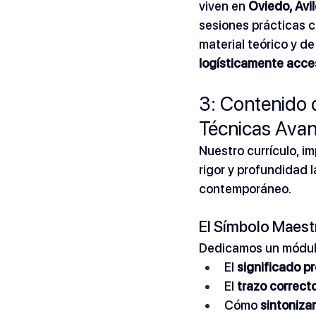
viven en 
Oviedo, Avil
sesiones prácticas cl
material teórico y de
logísticamente acces
3: Contenido 
Técnicas Ava
Nuestro currículo, i
rigor y profundidad 
contemporáneo.
El Símbolo Maestr
Dedicamos un módulo
El 
significado p
El 
trazo correcto
Cómo 
sintoniza