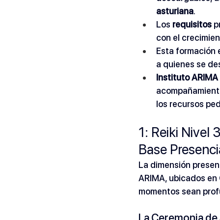
asturiana
.
Los 
requisitos
 p
con el crecimient
Esta formación 
a quienes se de
Instituto ARIMA 
acompañamiento 
los recursos p
1: Reiki Nivel
Base Presencia
La dimensión presenci
ARIMA, ubicados en 
momentos sean profu
La Ceremonia de