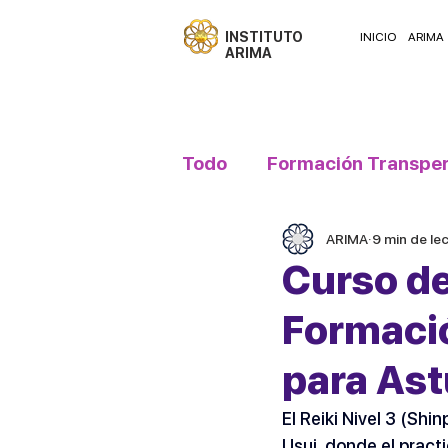
INSTITUTO
INICIO
ARIMA
ARIMA
Todo
Formación Transper
ARIMA
9 min de le
Actividades ARIMA Gaia
Curso de 
Formació
TIPS ARIMA
AVALON
para Ast
El Reiki Nivel 3 (Sh
Usui
, donde el pract