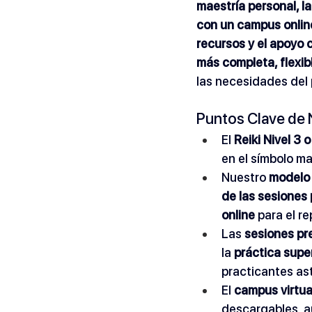
maestría personal, l
con un campus online
recursos y el apoyo 
más completa, flexib
las necesidades del 
Puntos Clave de 
El 
Reiki Nivel 3 
en el símbolo ma
Nuestro 
modelo 
de las sesiones 
online
 para el r
Las 
sesiones pr
la 
práctica supe
practicantes as
El 
campus virtua
descargables, a