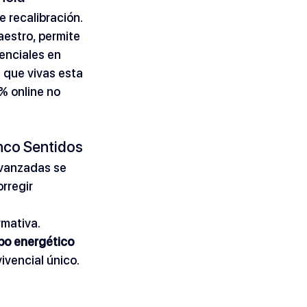
 recalibración. 
aestro, permite 
enciales en 
 que vivas esta 
% online no 
inco Sentidos
avanzadas se 
rregir 
rmativa. 
o energético 
ivencial único.