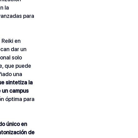
n la 
avanzadas para 
Reiki en 
scan dar un 
onal solo 
ne, que puede 
eñado una 
e sintetiza la 
de un campus 
ón óptima para 
do único en 
ntonización de 