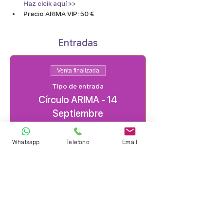
Haz clcik aquí >>
Precio ARIMA VIP: 50 €
Entradas
Venta finalizada
Tipo de entrada
Círculo ARIMA - 14
Septiembre
Precio
Whatsapp
Telefono
Email
60,00 €
Compartir este evento