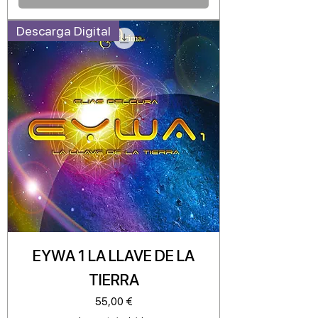
Descarga Digital
EYWA 1 LA LLAVE DE LA
TIERRA
Precio
55,00 €