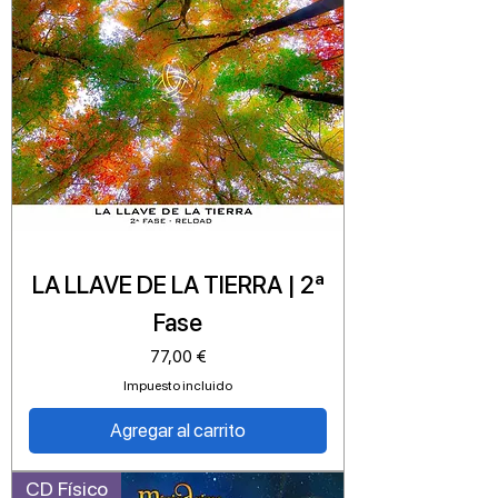
LA LLAVE DE LA TIERRA | 2ª
Fase
Precio
77,00 €
Impuesto incluido
Agregar al carrito
CD Físico