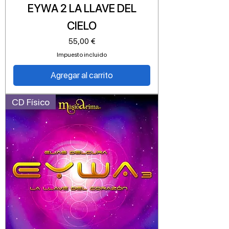
EYWA 2 LA LLAVE DEL
CIELO
Precio
55,00 €
Impuesto incluido
Agregar al carrito
CD Físico