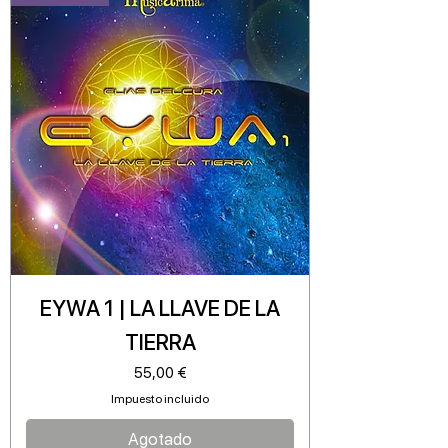
EYWA 1 | LA LLAVE DE LA
TIERRA
Precio
55,00 €
Impuesto incluido
Agotado