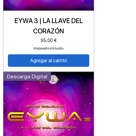
EYWA 3 | LA LLAVE DEL
CORAZÓN
Precio
55,00 €
Impuesto incluido
Agregar al carrito
Descarga Digital