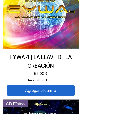
EYWA 4 | LA LLAVE DE LA
CREACIÓN
Precio
55,00 €
Impuesto incluido
Agregar al carrito
CD Físico