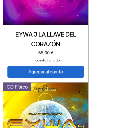
EYWA 3 LA LLAVE DEL
CORAZÓN
Precio
55,00 €
Impuesto incluido
Agregar al carrito
CD Físico