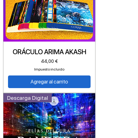
ORÁCULO ARIMA AKASH
Precio
44,00 €
Impuesto incluido
Agregar al carrito
Descarga Digital