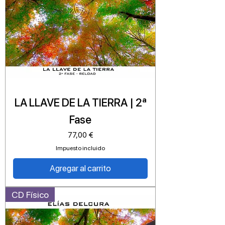
LA LLAVE DE LA TIERRA | 2ª
Fase
Precio
77,00 €
Impuesto incluido
Agregar al carrito
CD Físico