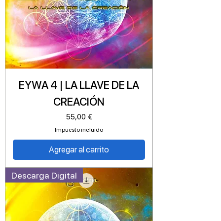
EYWA 4 | LA LLAVE DE LA
CREACIÓN
Precio
55,00 €
Impuesto incluido
Agregar al carrito
Descarga Digital