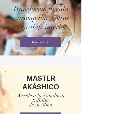
Transforma tu vida
y acompaña a otros
en su viaje interior.
Más info >
MASTER
AKÁSHICO
Accede a la Sabiduría
Infinita
de tu Alma