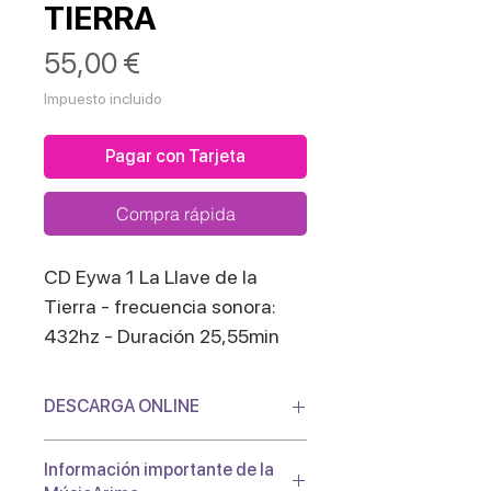
TIERRA
Precio
55,00 €
Impuesto incluido
Pagar con Tarjeta
Compra rápida
CD Eywa 1 La Llave de la
Tierra - frecuencia sonora:
432hz - Duración 25,55min
DESCARGA ONLINE
Podras descargar tu
Información importante de la
CD digital mediante un enlace en un