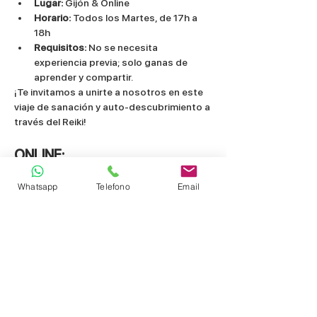
Lugar:
 Gijón & Online
Horario:
 Todos los Martes, de 17h a 
18h
Requisitos:
 No se necesita 
experiencia previa; solo ganas de 
aprender y compartir.
¡Te invitamos a unirte a nosotros en este 
viaje de sanación y auto-descubrimiento a 
través del Reiki!
ONLINE:
Recibes por mail el enlace para unirte 
Whatsapp
Telefono
Email
por Zoom a las prácticas.
Compartir este evento