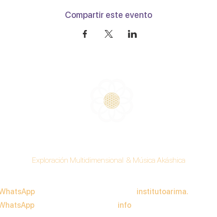
Compartir este evento
Instituto ARIMA
Exploración Multidimensional & Música Akáshica
WhatsApp
(+34) 696.18.02.63
www.
institutoarima.
com
WhatsApp
(+34) 653.53.99.28
info
@institutoarima.com