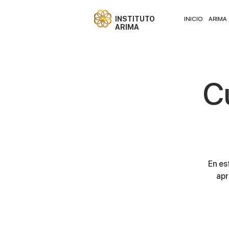
INSTITUTO
INICIO
ARIMA
ARIMA
Cu
En es
apr