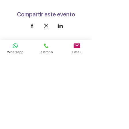
Compartir este evento
Whatsapp
Telefono
Email
Instituto ARIMA
Exploración Multidimensional & Música Akáshica
WhatsApp
(+34)
696.18.02.63
WhatsApp
(+34)
653.53.99.28
www.
institutoarima.
com