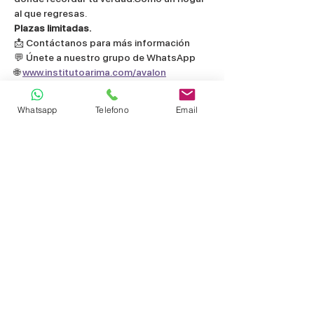
al que regresas.
Plazas limitadas.
📩 Contáctanos para más información
💬 Únete a nuestro grupo de WhatsApp
🌐 
www.institutoarima.com/avalon
"Cada lugar que visitamos en Avalon guarda 
Whatsapp
Telefono
Email
una vibración única.Y desde esa energía, te 
proponemos un viaje para abrir el 
alma,activar memorias internas y favorecer la 
expresión de tu ser más auténtico."
✨ Avalon 2026: Un viaje iniciático al 
corazón de tu alma ✨
¿Estás listo para embarcarte en una 
aventura única que te llevará a los 
misterios y leyendas de Avalon? Este es 
un llamado a todos los soñadores, 
exploradores y amantes de la historia. ¡No 
te pierdas la oportunidad de ser parte de 
esta experiencia inolvidable!