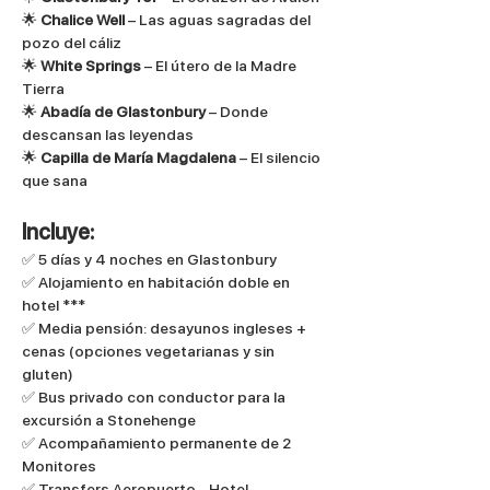
🌟 
Chalice Well
 – Las aguas sagradas del 
pozo del cáliz
🌟 
White Springs
 – El útero de la Madre 
Tierra
🌟 
Abadía de Glastonbury
 – Donde 
descansan las leyendas
🌟 
Capilla de María Magdalena
 – El silencio 
que sana
Incluye:
✅ 5 días y 4 noches en Glastonbury
✅ Alojamiento en habitación doble en 
hotel ***
✅ Media pensión: desayunos ingleses + 
cenas (opciones vegetarianas y sin 
gluten)
✅ Bus privado con conductor para la 
excursión a Stonehenge
✅ Acompañamiento permanente de 2 
Monitores
✅ Transfers Aeropuerto - Hotel