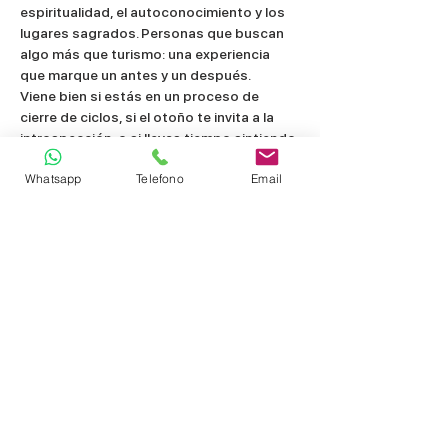
espiritualidad, el autoconocimiento y los 
lugares sagrados. Personas que buscan 
algo más que turismo: una experiencia 
que marque un antes y un después.
Viene bien si estás en un proceso de 
cierre de ciclos, si el otoño te invita a la 
introspección, o si llevas tiempo sintiendo 
que Avalon te espera.
Whatsapp
Telefono
Email
Preguntas frecuentes 
sobre el Viaje a Avalon en 
Samhain
¿Qué es Samhain y por qué celebrarlo en 
Glastonbury?
 Samhain es la festividad 
celta que marca el fin del año agrícola y el 
inicio del tiempo de invierno, celebrada 
entre el 31 de octubre y el 1 de noviembre. 
En Glastonbury, tierra de druidas y 
sacerdotisas desde tiempos ancestrales, 