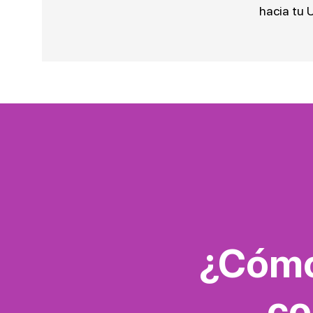
hacia tu U
¿Cómo 
co