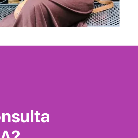
onsulta
MA?