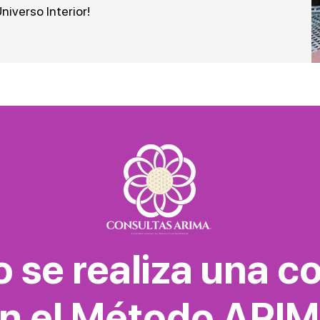
niverso Interior!
se realiza una c
n el Método ARI