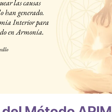
uear las causas
 lo han generado.
mia Interior para
do en Armonía.
illo
 del Método ARIM