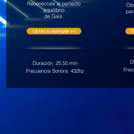
Reconéctate al perfecto
Obs
equilibrio
par
de Gaia.
Obtén tu ejemplar >>
O
D
Duración: 25,55 min
Frec
Frecuencia Sonora: 432hz