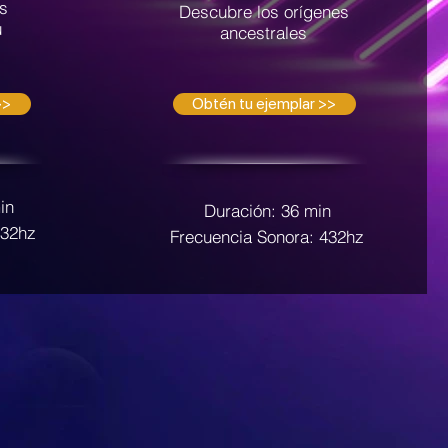
os
Descubre los orígenes
u
ancestrales
>>
Obtén tu ejemplar >>
in
Duración: 36 min
432hz
Frecuencia Sonora: 432hz