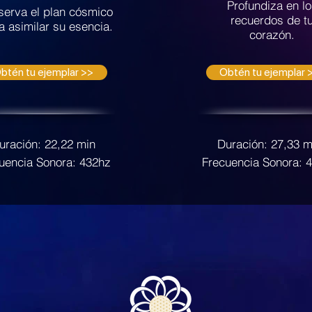
Profundiza en l
erva el plan cósmico
recuerdos de t
a asimilar su esencia.
corazón.
btén tu ejemplar >>
Obtén tu ejemplar 
uración: 22,22 min
Duración: 27,33 m
uencia Sonora: 432hz
Frecuencia Sonora: 