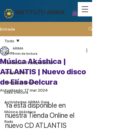
INSTITUTO ARIMA
Entrada
Todo
ARIMA
Todo
1 min de lectura
Música Akáshica |
Formación Transpersonal
ATLANTIS | Nuevo disco
ARIMA GAIA
de Elías Delcura
Tamara Jaramillo
Actualizado:
17 mar 2024
Elías Delcura
Actividades ARIMA Gaia
Ya está disponible en 
Música Akáshica
nuestra Tienda Online el 
Reiki
nuevo CD ATLANTIS 