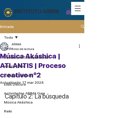
INSTITUTO ARIMA
Entrada
Todo
ARIMA
Todo
1 min de lectura
Música Akáshica |
Formación Transpersonal
ATLANTIS | Proceso
ARIMA GAIA
creativo nº2
Tamara Jaramillo
Actualizado:
17 mar 2024
Elías Delcura
Actividades ARIMA Gaia
Capítulo 2: La búsqueda
Música Akáshica
Reiki