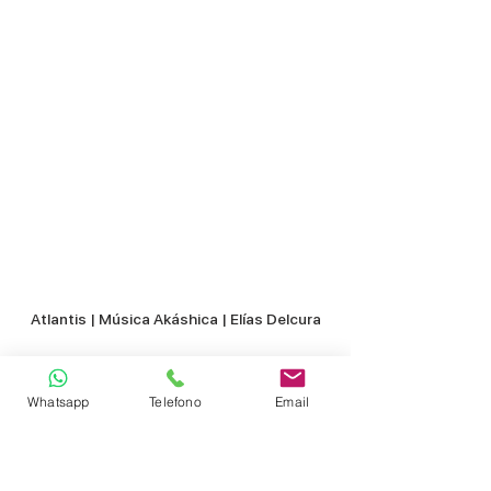
Atlantis | Música Akáshica | Elías Delcura
Música Akáshica
Whatsapp
Telefono
Email