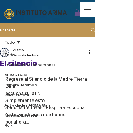
INSTITUTO ARIMA
Entrada
Todo
ARIMA
Todo
1 min de lectura
El silencio
Formación Transpersonal
ARIMA GAIA
Regresa al Silencio de la Madre Tierra 
Tamara Jaramillo
Gaia,
escucha su latir.
Elías Delcura
Simplemente esto.
Actividades ARIMA Gaia
Sencillamente así: Respira y Escucha.
No hay nada más que hacer..
Música Akáshica
por ahora...
Reiki