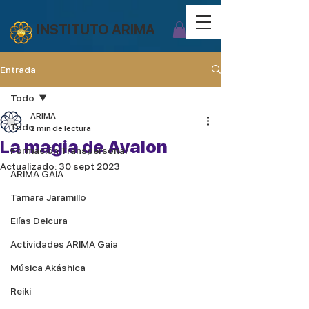
INSTITUTO ARIMA
Entrada
Todo
ARIMA
Todo
2 min de lectura
La magia de Avalon
Formación Transpersonal
Actualizado:
30 sept 2023
ARIMA GAIA
Tamara Jaramillo
Elías Delcura
Actividades ARIMA Gaia
Música Akáshica
Reiki