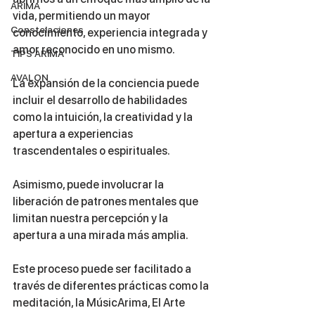
ARIMA
vida, permitiendo un mayor 
Constelaciones
conocimiento, experiencia integrada y 
amor reconocido en uno mismo.
TIPS ARIMA
AVALON
La expansión de la conciencia puede 
incluir el desarrollo de habilidades 
como la intuición, la creatividad y la 
apertura a experiencias 
trascendentales o espirituales. 
Asimismo, puede involucrar la 
liberación de patrones mentales que 
limitan nuestra percepción y la 
apertura a una mirada más amplia.
Este proceso puede ser facilitado a 
través de diferentes prácticas como la 
meditación, la MúsicArima, El Arte 