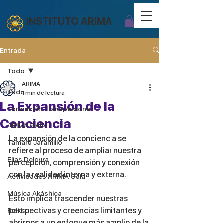
INSTITUTO ARIMA
Entrada
Todo
ARIMA
Todo
1 min de lectura
La Expansión de la
Formación Transpersonal
Conciencia
ARIMA GAIA
La expansión de la conciencia se 
Tamara Jaramillo
refiere al proceso de ampliar nuestra 
Elías Delcura
percepción, comprensión y conexión 
con la realidad interna y externa. 
Actividades ARIMA Gaia
Música Akáshica
Esto implica trascender nuestras 
perspectivas y creencias limitantes y 
Reiki
abrirnos a un enfoque más amplio de la 