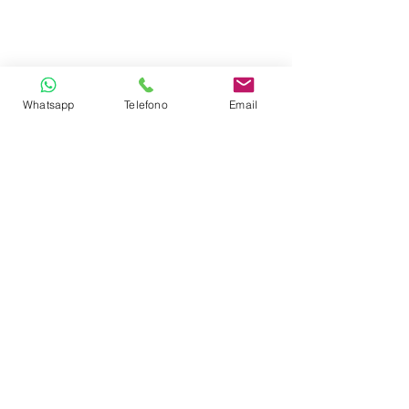
Whatsapp
Telefono
Email
Comentarios
Escribir un comentario...
Los Niveles Mentales