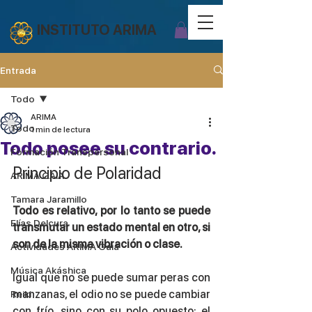
INSTITUTO ARIMA
Entrada
Todo
ARIMA
Todo
1 min de lectura
Todo posee su contrario.
Formación Transpersonal
Principio de Polaridad
ARIMA GAIA
Tamara Jaramillo
Todo es relativo, por lo tanto se puede 
Elías Delcura
transmutar un estado mental en otro, si 
son de la misma vibración o clase.
Actividades ARIMA Gaia
Música Akáshica
Igual que no se puede sumar peras con 
manzanas, el odio no se puede cambiar 
Reiki
con frío, sino con su polo opuesto: el 